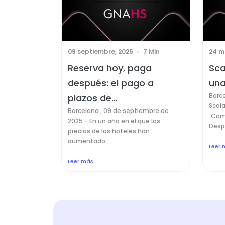
09 septiembre, 2025
7 Min
24 m
Reserva hoy, paga
Sca
después: el pago a
una
Barc
plazos de...
Scala
Barcelona , 09 de septiembre de
“Com
2025 - En un año en el que los
Despu
precios de los hoteles han
aumentado...
Leer 
Leer más