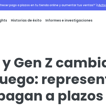
frecer pago a plazos en tu tienda online y aumentar tus ventas? 🚀
Acti
ights
Historias de éxito
Informes e investigaciones
s y Gen Z cambi
 juego: represe
pagan a plazos 