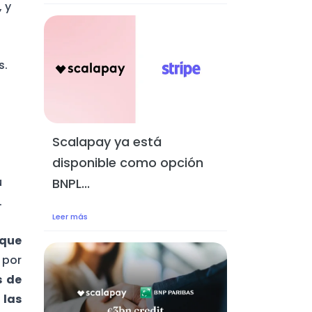
 y
s.
Scalapay ya está
disponible como opción
u
BNPL...
.
Leer más
 que
 por
s de
 las