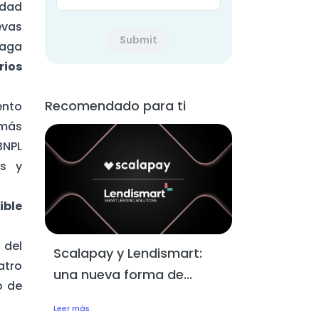
idad
evas
Paga
rios
Recomendado para ti
ento
 más
BNPL
os y
ible
 del
Scalapay y Lendismart:
atro
una nueva forma de...
o de
Leer más