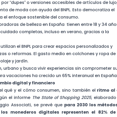
or “dupes” o versiones accesibles de artículos de lujo,
ta de moda con ayuda del BNPL. Esto democratiza el
a el enfoque sostenible del consumo.
radoras de belleza en España tienen entre 18 y 34 año
cuidado completas, incluso en verano, gracias a la
 utilizan el BNPL para crear espacios personalizados y
as o reformas. El gasto medio en colchones y ropa de
laje y jardín.
ven, urbano y busca vivir experiencias sin comprometer s
 para vacaciones ha crecido un 65% interanual en España
bio digital y financiero
el qué y el cómo consumen, sino también el
ritmo al
egún el informe
The State of Shopping 2025
, elaborado
ggio Associati, se prevé que
para 2030 los método
los monederos digitales representen el 82% de