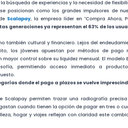
 la búsqueda de experiencias y la necesidad de flexibil
 Z se posicionan como los grandes impulsores de nu
 de
Scalapay
, la empresa líder en “Compra Ahora, 
tas generaciones ya representan el 63% de los usua
no también cultural y financiero. Lejos del endeudami
rédito, los jóvenes apuestan por métodos de pago
on mayor control sobre su liquidez mensual. El modelo 
osofía, permitiendo acceso inmediato a product
puesto.
tegorías donde el pago a plazos se vuelve imprescind
e Scalapay permiten trazar una radiografía precisa
astan cuando tienen la opción de pagar en tres o cu
eza, hogar y viajes reflejan con claridad este cambi