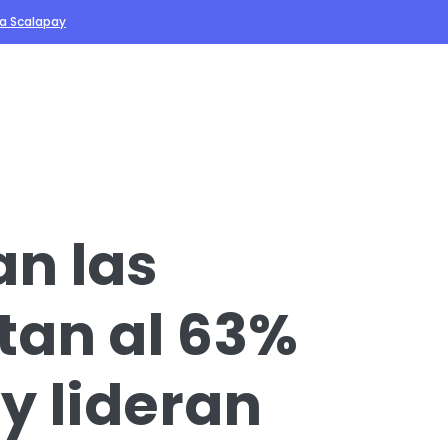
va Scalapay
an las
ntan al 63%
y lideran