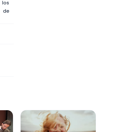
 los
s de