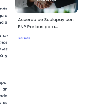
 más
gura
Acuerdo de Scalapay con
ncia
BNP Paribas para...
a un
Leer más
emos
 les
EO y
opa,
ilán
ñado
ores