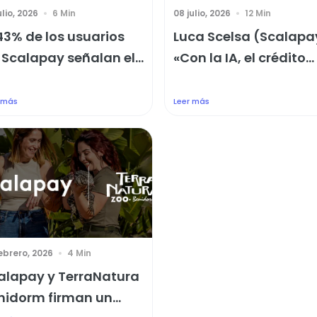
ulio, 2026
6 Min
08 julio, 2026
12 Min
 43% de los usuarios
Luca Scelsa (Scalapa
 Scalapay señalan el...
«Con la IA, el crédito...
 más
Leer más
ebrero, 2026
4 Min
alapay y TerraNatura
nidorm firman un...