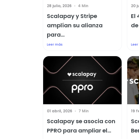
28 julio, 2026
4 Min
20 j
Scalapay y Stripe
El
amplían su alianza
de
para...
Leer más
Leer
01 abril, 2026
7 Min
19 f
Scalapay se asocia con
Sc
PPRO para ampliar el...
Be