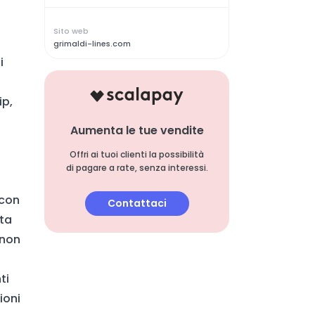
Sito web
grimaldi-lines.com
i
ip,
Aumenta le tue vendite
Offri ai tuoi clienti la possibilità
di pagare a rate, senza interessi.
 con
Contattaci
lta
 non
ti
ioni