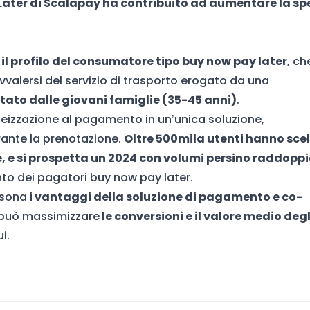
Later di Scalapay ha contribuito ad aumentare la sp
,
il profilo del consumatore tipo buy now pay later
, ch
vvalersi del servizio di trasporto erogato da una
tato dalle giovani famiglie (35-45 anni)
.
rateizzazione al pagamento in un’unica soluzione,
rante la prenotazione.
Oltre 500mila utenti hanno sce
, e si prospetta un 2024 con volumi persino raddoppi
to dei pagatori buy now pay later.
rsona
i vantaggi della soluzione di pagamento e co-
può massimizzare
le conversioni e il valore medio degl
i.