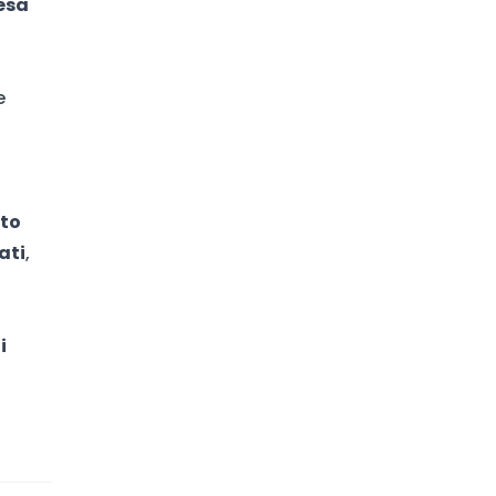
esa
e
lto
ati
,
i