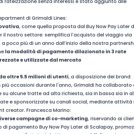
 rateizzazione senza interessi è stato aggiunto alle
partment di Grimaldi Lines:
novativa
, come quella proposta dal Buy Now Pay Later d
il nostro settore: semplifica l’acquisto del viaggio via
, a poco più di un anno dall’inizio della nostra partnersh
he
la modalità di pagamento dilazionato in 3 rate
rezzate e utilizzate dal mercato
a oltre 5.5 milioni di utenti
, a disposizione dei brand
In più occasioni durante l'anno, Grimaldi ha collaborato
 su alcune tratte ad alta richiesta, sia in bassa sia in a
ate e sponsorizzate su canali social, mediante attività
nt creator. Francesca Marino:
 diverse campagne di co-marketing
, riservando ai clien
do di pagamento Buy Now Pay Later di Scalapay, promoz