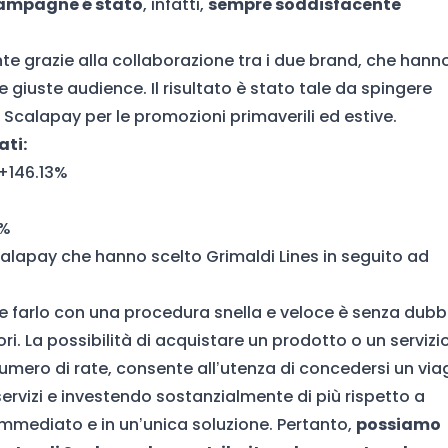
 campagne é stato
, infatti,
sempre soddisfacente
te grazie alla collaborazione tra i due brand, che hann
 giuste audience. Il risultato è stato tale da spingere
calapay per le promozioni primaverili ed estive.
ati:
+146.13%
7%
calapay che hanno scelto Grimaldi Lines in seguito ad
 farlo con una procedura snella e veloce è senza dubb
i. La possibilità di acquistare un prodotto o un servizio
umero di rate, consente all’utenza di concedersi un via
rvizi e investendo sostanzialmente di più rispetto a
mmediato e in un’unica soluzione. Pertanto,
possiamo