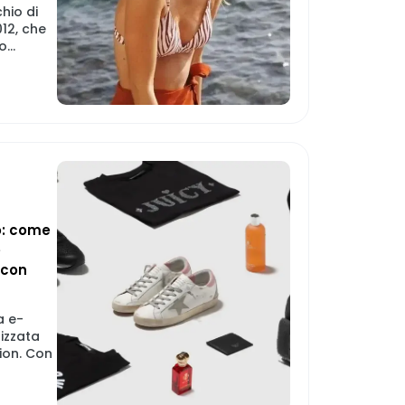
hio di
12, che
...
o: come
e
 con
a e-
izzata
hion. Con