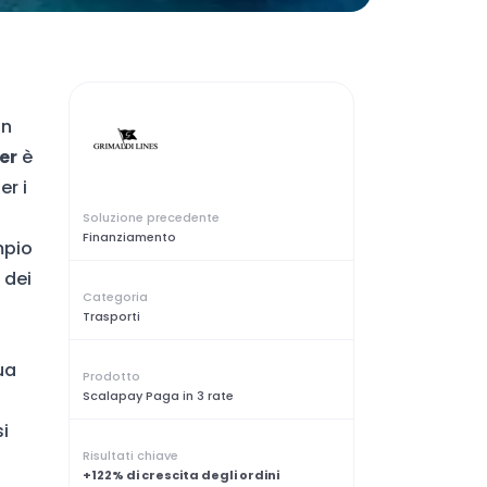
un
er
è
er i
Soluzione precedente
Finanziamento
mpio
 dei
Categoria
Trasporti
ua
Prodotto
Scalapay Paga in 3 rate
si
Risultati chiave
+122% di crescita degli ordini