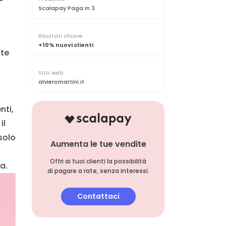
Scalapay Paga in 3
Risultati chiave
+10% nuovi clienti
nte
Sito web
alvieromartini.it
nti,
il
solo
Aumenta le tue vendite
Offri ai tuoi clienti la possibilità
a.
di pagare a rate, senza interessi.
Contattaci