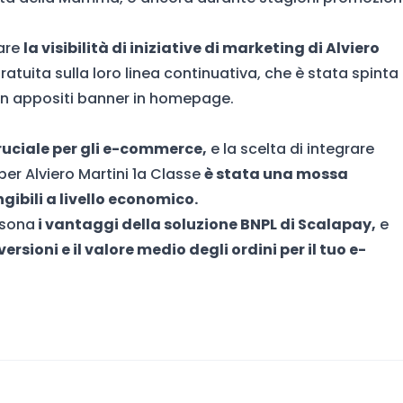
are
la visibilità di iniziative di marketing di Alviero
atuita sulla loro
linea continuativa, che è stata spinta
con appositi banner in homepage.
cruciale per gli e-commerce,
e la scelta di integrare
r Alviero Martini
1a Classe
è stata una mossa
gibili a livello economico.
rsona
i vantaggi della soluzione BNPL di Scalapay,
e
ersioni e il valore medio degli ordini per il tuo e-