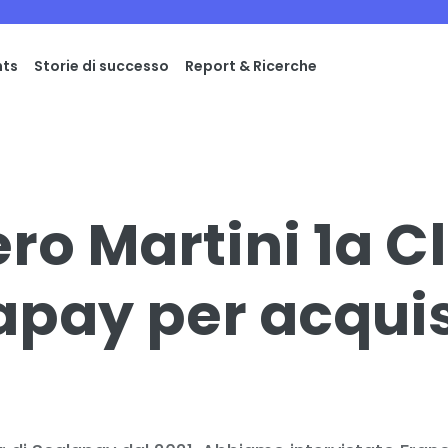
hts
Storie di successo
Report & Ricerche
ro Martini 1a C
apay per acquis