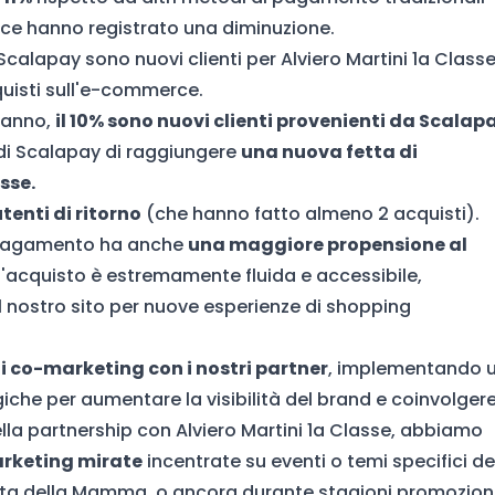
ce hanno registrato una diminuzione.
calapay sono nuovi clienti per Alviero Martini
1a Class
uisti sull'e-commerce.
o anno,
il 10% sono nuovi clienti provenienti da Scalap
à di Scalapay di raggiungere
una nuova fetta di
asse
.
tenti di ritorno
(che hanno fatto almeno 2 acquisti).
 pagamento ha anche
una maggiore propensione al
'acquisto è estremamente fluida e accessibile,
ul nostro sito per nuove esperienze di shopping
di co-marketing con i nostri partner
, implementando 
giche per aumentare la visibilità del brand e coinvolger
lla partnership con Alviero Martini
1a Classe,
abbiamo
rketing mirate
incentrate su eventi o temi specifici de
sta della Mamma, o ancora durante stagioni promozion