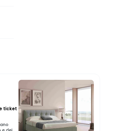
 ticket
iano
o e dei