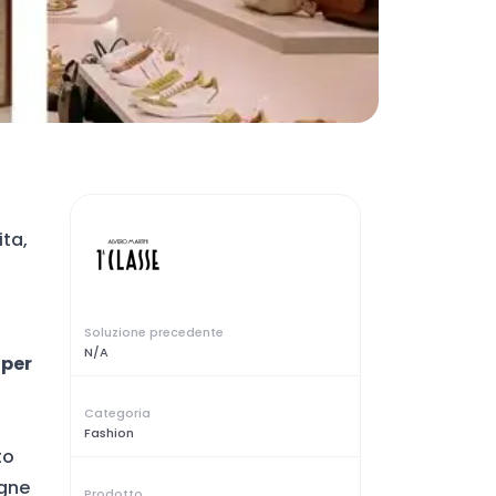
ta,
Soluzione precedente
N/A
 per
Categoria
Fashion
to
agne
Prodotto