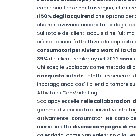
come bonifico e contrassegno, che inve
Il 50% degli acquirenti
che optano per S
che non avevano ancora fatto degli acq
Sul totale dei clienti acquisiti nell'ultim
ciò sottolinea l'attrattiva e la capacit
consumatori per Alviero Martini
1a Cl
39%
dei clienti scalapay nel 2022
sono u
Chi sceglie Scalapay come metodo di
riacquisto sul sito
. Infatti l'
esperienza d
incoraggiando così i clienti a tornare s
Attività di Co-Marketing
Scalapay eccelle
nelle collaborazioni 
gamma diversificata di iniziative strate
attivamente i consumatori. Nel corso de
messo in atto
diverse c
ampagne di ma
calendario, come San Valentino o la Fe