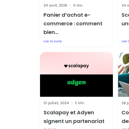
24 avril, 2025
8 Min
24 
Panier d’achat e-
Sc
commerce : comment
un
bien...
Lire la suite
Lire 
01 juillet, 2024
5 Min
28 j
Scalapay et Adyen
Co
signent un partenariat
de