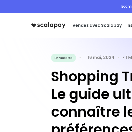
Ecomm
Vendez avec Scalapay
In
16 mai, 2024
< 1 M
En vedette
Shopping T
Le guide ul
connaître l
préférence