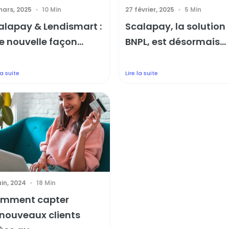
mars, 2025
10 Min
27 février, 2025
5 Min
alapay & Lendismart :
Scalapay, la solution
e nouvelle façon...
BNPL, est désormais...
la suite
Lire la suite
uin, 2024
18 Min
mment capter
nouveaux clients