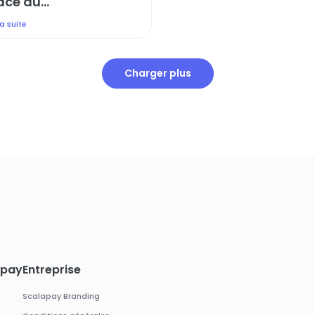
âce au...
la suite
Charger plus
apay
Entreprise
Scalapay Branding