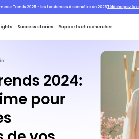
erce Trends 2025 - les tendances à connaître en 2025
Téléchargez le r
sights
Success stories
Rapports et recherches
in
rends 2024:
time pour
es
s de vos