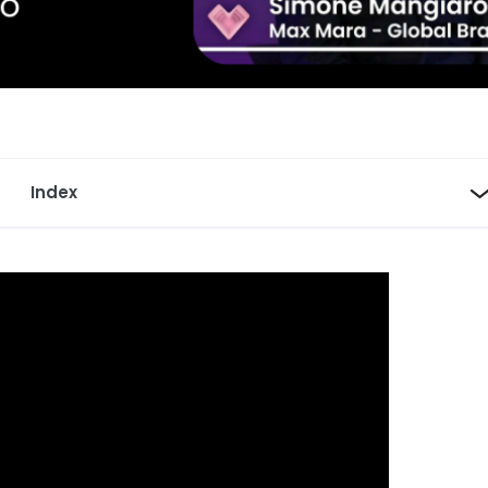
Index
asso