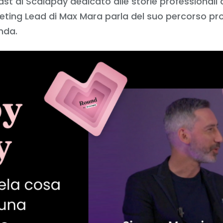
st di Scalapay dedicato alle storie professionali d
eting Lead di Max Mara parla del suo percorso pro
nda.