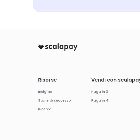
Risorse
Vendi con scalapa
Insights
Paga in 3
Storie di successo
Paga in 4
Ricerca