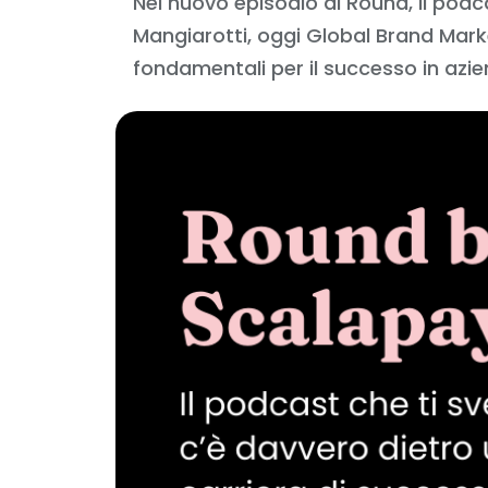
Nel nuovo episodio di Round, il podca
Mangiarotti, oggi Global Brand Mark
fondamentali per il successo in azie