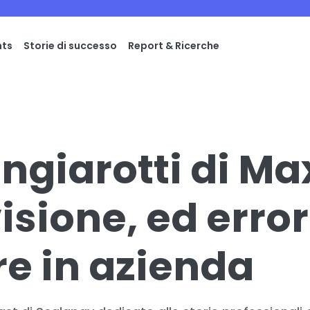
hts
Storie di successo
Report & Ricerche
giarotti di Ma
isione, ed error
re in azienda