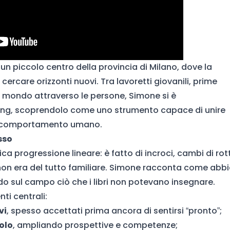
 un piccolo centro della provincia di Milano, dove la
 cercare orizzonti nuovi. Tra lavoretti giovanili, prime
il mondo attraverso le persone, Simone si è
ing, scoprendolo come uno strumento capace di unire
del comportamento umano.
sso
ca progressione lineare: è fatto di incroci, cambi di rot
non era del tutto familiare. Simone racconta come abb
o sul campo ciò che i libri non potevano insegnare.
ti centrali:
vi
, spesso accettati prima ancora di sentirsi “pronto”;
uolo
, ampliando prospettive e competenze;